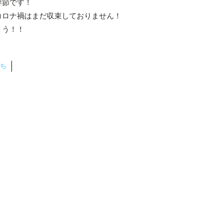
季節です！
コロナ禍はまだ収束しておりません！
ょう！！
ち